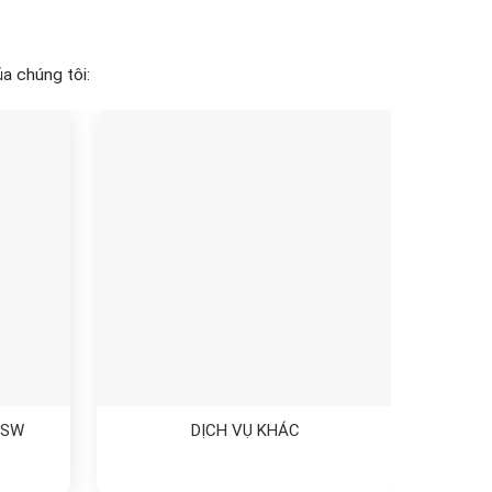
a chúng tôi:
 HSW
DỊCH VỤ KHÁC
T