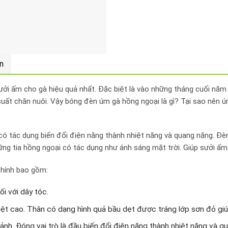
n
ởi ấm cho gà hiệu quả nhất. Đặc biệt là vào những tháng cuối năm t
 suất chăn nuôi. Vậy bóng đèn úm gà hồng ngoại là gì? Tại sao nên
có tác dụng biến đổi điện năng thành nhiệt năng và quang năng. Đèn
ững tia hồng ngoại có tác dụng như ánh sáng mặt trời. Giúp sưởi ấ
chính bao gồm:
i với dây tóc.
iệt cao. Thân có dạng hình quả bầu dẹt được tráng lớp sơn đỏ giú
nh. Đóng vai trò là đầu biến đổi điện năng thành nhiệt năng và q