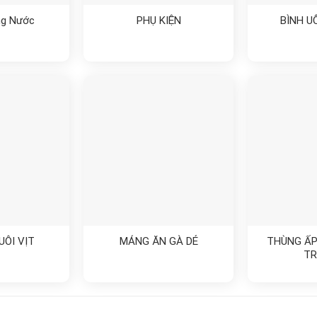
ng Nước
PHỤ KIỆN
BÌNH U
UÔI VỊT
MÁNG ĂN GÀ DẺ
THÙNG ẤP
TR