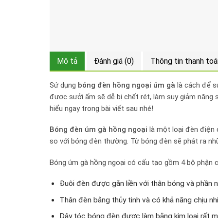
Mô tả
Đánh giá (0)
Thông tin thanh toá
Sử dụng
bóng đèn hồng ngoại úm gà
là cách để sư
được sưởi ấm sẽ dễ bị chết rét, làm suy giảm năng
hiểu ngay trong bài viết sau nhé!
Bóng đèn úm gà hồng ngoại
là một loại đèn điện 
so với bóng đèn thường. Từ bóng đèn sẽ phát ra nh
Bóng úm gà hồng ngoại có cấu tạo gồm 4 bộ phận 
Đuôi đèn được gắn liền với thân bóng và phần nố
Thân đèn bằng thủy tinh và có khả năng chịu nh
Dây tóc bóng đèn được làm bằng kim loại rất mả