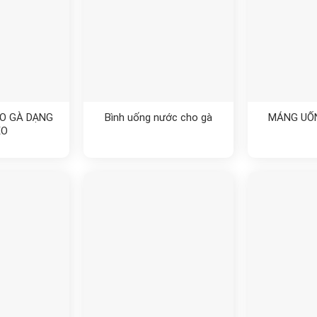
O GÀ DẠNG
Bình uống nước cho gà
MÁNG UỐ
EO