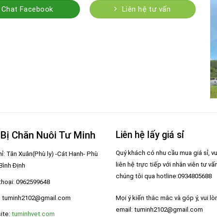
Chat Facebook
Liên hệ tư vấn
 Bị Chăn Nuôi Tư Minh
Liên hệ lấy giá sỉ
Quý khách có nhu cầu mua giá sỉ, vu
hỉ: Tân Xuân(Phù ly) -Cát Hanh- Phù
liên hệ trực tiếp với nhân viên tư vấ
 Bình Định
chúng tôi qua hotline:0934805688
thoại: 0962599648
Mọi ý kiến thắc mắc và góp ý, vui lò
: tuminh2102@gmail.com
email: tuminh2102@gmail.com
ite:
tuminhvet.com