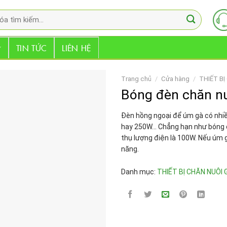
TIN TỨC
LIÊN HỆ
Trang chủ
/
Cửa hàng
/
THIẾT BỊ
Bóng đèn chăn n
Đèn hồng ngoại để úm gà có nhi
hay 250W… Chẳng hạn như bóng đè
thụ lượng điện là 100W. Nếu úm g
năng.
Danh mục:
THIẾT BỊ CHĂN NUÔI 